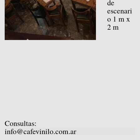
de
escenari
o 1 m x
2 m
Co
nsultas:
info@cafevinilo.com.ar