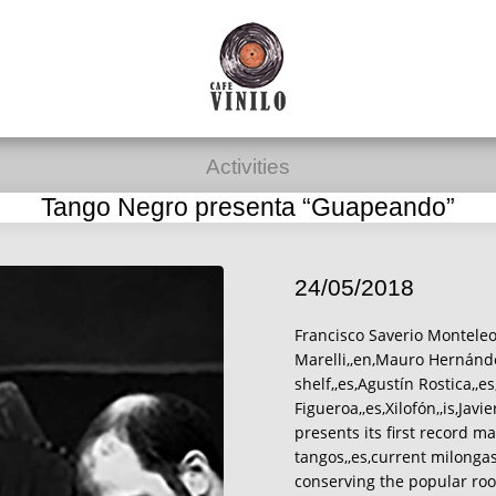
Activities
Tango Negro presenta “Guapeando”
24/05/2018
Francisco Saverio Monteleo
Marelli,,en,Mauro Hernández
shelf,,es,Agustín Rostica,,e
Figueroa,,es,Xilofón,,is,Jav
presents its first record ma
tangos,,es,current milongas
conserving the popular root