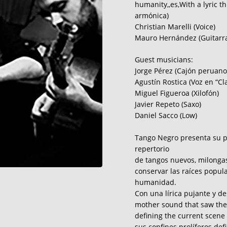
humanity,,es,With a lyric t
armónica)
Christian Marelli (Voice)
Mauro Hernández (Guitarra
Guest musicians:
Jorge Pérez (Cajón peruano
Agustín Rostica (Voz en “Cl
Miguel Figueroa (Xilofón)
Javier Repeto (Saxo)
Daniel Sacco (Low)
Tango Negro presenta su p
repertorio
de tangos nuevos, milongas
conservar las raíces popul
humanidad.
Con una lírica pujante y de
mother sound that saw the b
defining the current scene 
sus confines prolíferos de