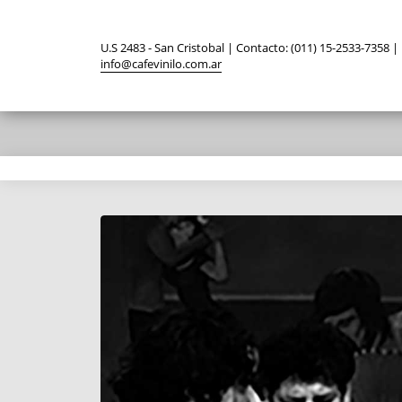
U.S 2483 - San Cristobal | Contacto: (011) 15-2533-7358 |
info@cafevinilo.com.ar