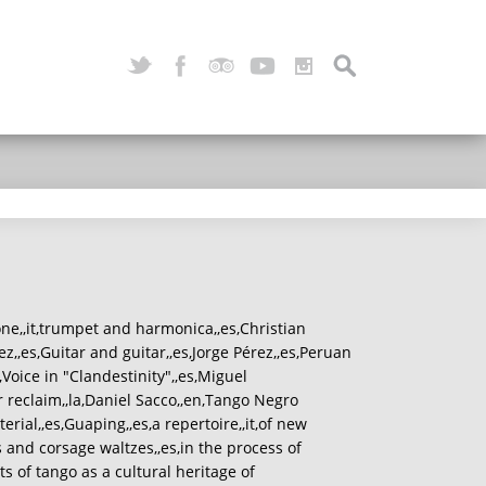
ne,,it,trumpet and harmonica,,es,Christian
,,es,Guitar and guitar,,es,Jorge Pérez,,es,Peruan
s,Voice in "Clandestinity",,es,Miguel
ier reclaim,,la,Daniel Sacco,,en,Tango Negro
terial,,es,Guaping,,es,a repertoire,,it,of new
 and corsage waltzes,,es,in the process of
s of tango as a cultural heritage of