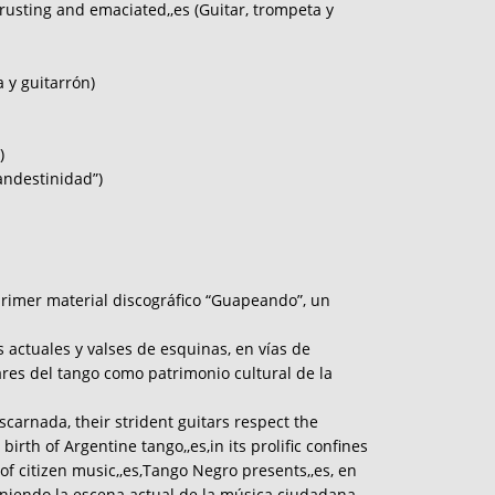
hrusting and emaciated,,es (Guitar, trompeta y
 y guitarrón)
)
andestinidad”)
rimer material discográfico “Guapeando”, un
 actuales y valses de esquinas, en vías de
ares del tango como patrimonio cultural de la
scarnada, their strident guitars respect the
irth of Argentine tango,,es,in its prolific confines
of citizen music,,es,Tango Negro presents,,es, en
finiendo la escena actual de la música ciudadana.