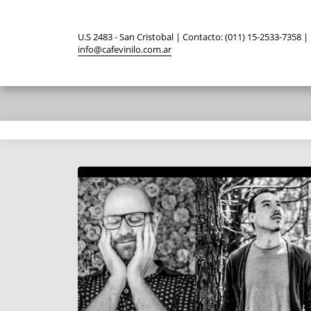
U.S 2483 - San Cristobal | Contacto: (011) 15-2533-7358 |
info@cafevinilo.com.ar