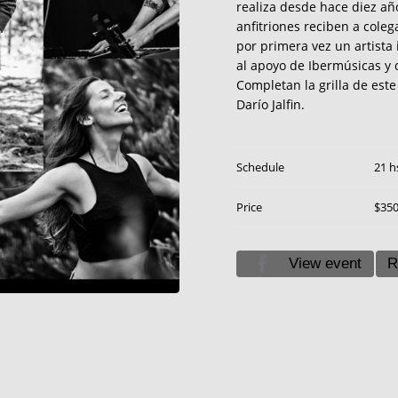
realiza desde hace diez añ
anfitriones reciben a coleg
por primera vez un artista 
al apoyo de Ibermúsicas y 
Completan la grilla de este
Darío Jalfin.
Schedule
21 h
Price
$35
View event
R