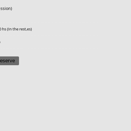
ussion)
0 hs (In the rest,es)
0
eserve