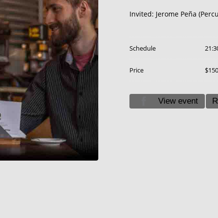
Invited: Jerome Peña (Perc
Schedule
21:3
Price
$15
View event
R