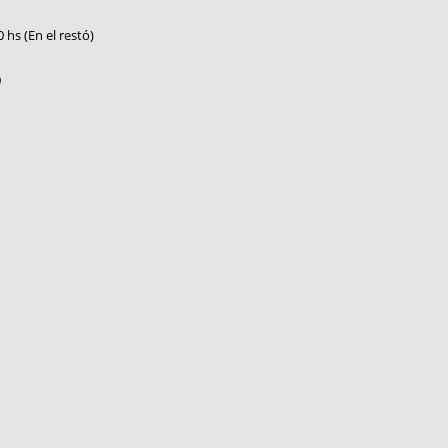
0 hs (En el restó)
0