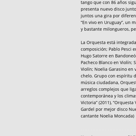
tango que con 86 años sig
presenta nuevo disco junto
juntos una gira por difere
“En vivo en Uruguay”, un m
y bastante milongueros, per
La Orquesta está integrada
composición; Pablo Pesci e
Hugo Satorre en Bandoneó
Pacheco Blanco en Violín; S
Violín; Noelia Garasino en
chelo. Grupo con espíritu 
música ciudadana, Orquesta
arreglos complejos que liga
contemporánea y los climas
Victoria” (2011), “Orquesta 
Gardel por mejor disco Nue
cantante Noelia Moncada)