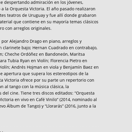
ue despertando admiración en los jóvenes,
 a la Orquesta Victoria. El año pasado realizaron
ntes teatros de Uruguay y fue allí donde grabaron
aterial que contiene en su mayoría temas clásicos
o con arreglos originales.
 por Alejandro Drago en piano, arreglos y
n clarinete bajo; Hernan Cuadrado en contrabajo,
n; Cheche Ordóñez en Bandoneón, Maritsa
ara Tubia Ryan en Violín; Florencia Pietro en
 violín; Andrés Hojman en viola y Benjamín Baez en
de apertura que supera los estereotipos de la
 Victoria ofrece por su parte un repertorio con
n al tango con la música clásica, la
 del cine. Tiene tres discos editados: “Orquesta
Victoria en vivo en Café Vinilo” (2014, nominado al
vo Álbum de Tango) y “Llorarás” (2016, junto a la