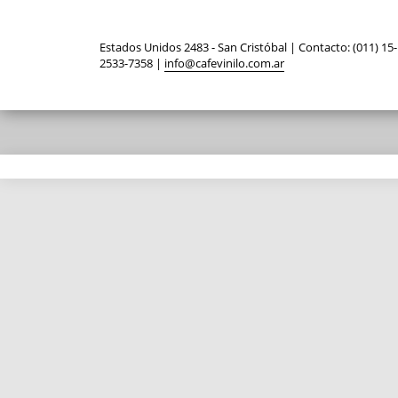
Estados Unidos 2483 - San Cristóbal | Contacto: (011) 15-
2533-7358 |
info@cafevinilo.com.ar