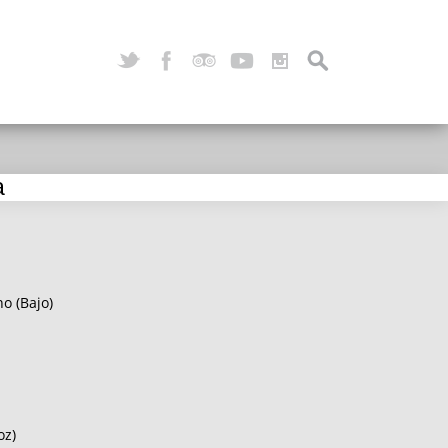
a
o (Bajo)
oz)