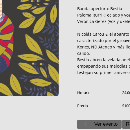
Banda apertura: Bestia
Paloma iturri (Teclado y voz
Veronica Gerez (Voz y ukele
Nicolás Carou & el aparato
caracterizado por el groove
Konex, ND Ateneo y más lle
cálido.
Bestia abren la velada ade
empapando sus melodías pai
festejan su primer anivers
Horario
24.0
Precio
$10
Ver evento
R