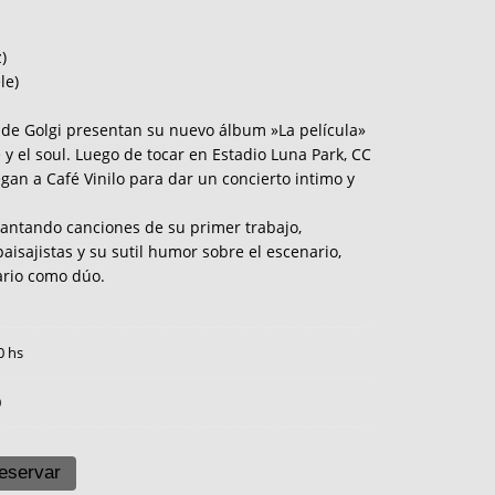
)
le)
 de Golgi presentan su nuevo álbum »La película»
 y el soul. Luego de tocar en Estadio Luna Park, CC
gan a Café Vinilo para dar un concierto intimo y
lantando canciones de su primer trabajo,
sajistas y su sutil humor sobre el escenario,
ario como dúo.
0 hs
0
eservar