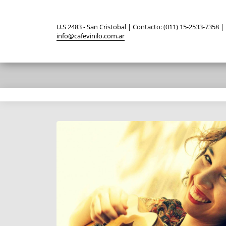
U.S 2483 - San Cristobal | Contacto: (011) 15-2533-7358 |
info@cafevinilo.com.ar