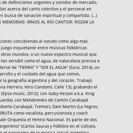
os de definiciones urgentes y sonidos de mercado,
as acerca del canto colectivo y el personal en
en busca de sanación espiritual y compartida. (…)
S MEMORIAS: IRNOS AL RÍO CANTOR: ROZAR LA
iones concibiendo al sonido como algo más.
 juego inquietante entre músicas folklóricas
 otros mundos, o un nuevo espectro musical que
 tan versátil como el agua, de naturaleza precisa e
erial de “TIERRA” Y “SER EL AGUA” (Sura, 2014), un
rrollo y el cuidado del agua que somos,
e la geografía argentina y del corazón. Trabajó
iana Herrero, Vero Condomí, Calle 13), grabando el
 (Epsa music, 2012); con Gaby Kerpel a.k.a. King
Guarda), con Metabombo de Camilo Carabajal
oberto Carabajal, Tremor), Dani Martin (La Yegros,
BRUTA como vocalista, percusionista y coach
itale Orquesta el Himno Nacional. Es parte de dos
argentino” (Carlos Saura) y Folklóre en el Coliseo,
n el panorama de la música actual argentina.