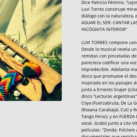
Dice Patricio Féminis, “Lej
Luvi Torres construye mirad
diálogo con la naturaleza, 
AGUAR EL SER: CANTAR LA
INCÓGNITA INTERIOR”
LUVI TORRES compone canc
Desde lo musical revela un
remotas con pinceladas de
pareciera codificar una voz
impredecible. Adelanta mat
disco que promueve el desa
inspirado en los paisajes d
junto a Ernesto Snajer (Lil
disco “Lecturas argentinas”
Coya (Fuerzabruta, De La 
(Roxana Carabajal, Cuti y R
Tango Feroz), y en FUERZA 
vocal. Grabó junto a Lito V
películas: “Zonda: Folclore 
documentales que registra