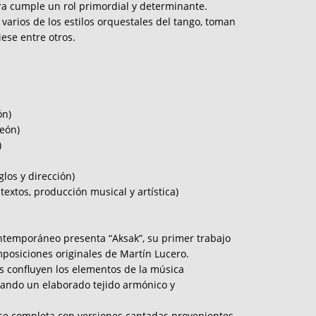
tra cumple un rol primordial y determinante.
 varios de los estilos orquestales del tango, toman
liese entre otros.
ón)
eón)
)
glos y dirección)
textos, producción musical y artística)
ntemporáneo presenta “Aksak”, su primer trabajo
posiciones originales de Martín Lucero.
s confluyen los elementos de la música
ejando un elaborado tejido armónico y
 se completa con versiones cantadas provenientes