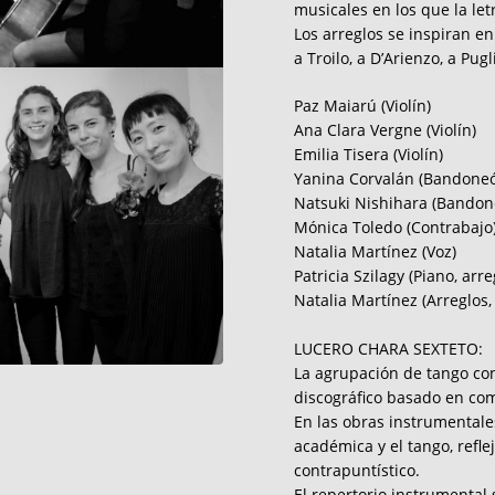
musicales en los que la le
Los arreglos se inspiran en
a Troilo, a D’Arienzo, a Pug
Paz Maiarú (Violín)
Ana Clara Vergne (Violín)
Emilia Tisera (Violín)
Yanina Corvalán (Bandone
Natsuki Nishihara (Bandon
Mónica Toledo (Contrabajo
Natalia Martínez (Voz)
Patricia Szilagy (Piano, arre
Natalia Martínez (Arreglos, 
LUCERO CHARA SEXTETO:
La agrupación de tango co
discográfico basado en com
En las obras instrumentale
académica y el tango, refl
contrapuntístico.
El repertorio instrumental