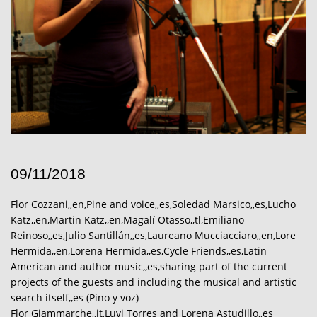
09/11/2018
Flor Cozzani,,en,Pine and voice,,es,Soledad Marsico,,es,Lucho
Katz,,en,Martin Katz,,en,Magalí Otasso,,tl,Emiliano
Reinoso,,es,Julio Santillán,,es,Laureano Mucciacciaro,,en,Lore
Hermida,,en,Lorena Hermida,,es,Cycle Friends,,es,Latin
American and author music,,es,sharing part of the current
projects of the guests and including the musical and artistic
search itself,,es (Pino y voz)
Flor Giammarche,,it,Luvi Torres and Lorena Astudillo,,es