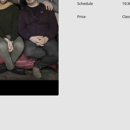
Schedule
19:3
Price
Clas