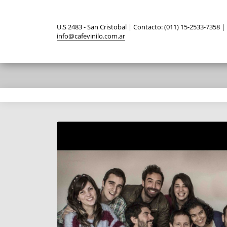
U.S 2483 - San Cristobal | Contacto: (011) 15-2533-7358 |
info@cafevinilo.com.ar