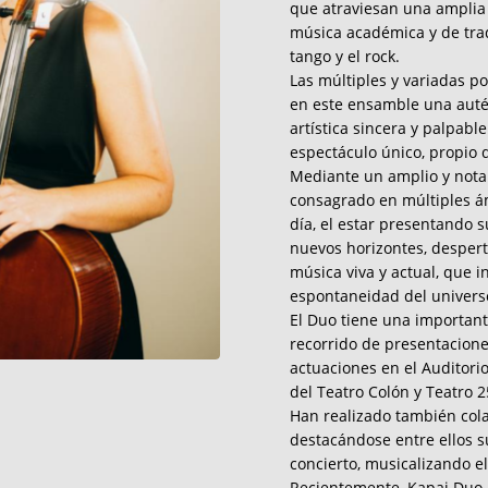
que atraviesan una amplia
música académica y de tradi
tango y el rock.
Las múltiples y variadas po
en este ensamble una auté
artística sincera y palpabl
espectáculo único, propio 
Mediante un amplio y notab
consagrado en múltiples á
día, el estar presentando 
nuevos horizontes, despert
música viva y actual, que i
espontaneidad del universo
El Duo tiene una important
recorrido de presentaciones
actuaciones en el Auditorio
del Teatro Colón y Teatro 2
Han realizado también cola
destacándose entre ellos s
concierto, musicalizando el
Recientemente, Kapai Duo 