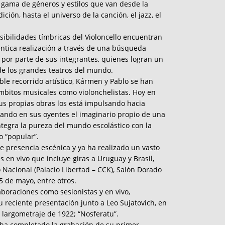
 gama de géneros y estilos que van desde la
ción, hasta el universo de la canción, el jazz, el
sibilidades tímbricas del Violoncello encuentran
ntica realización a través de una búsqueda
e por parte de sus integrantes, quienes logran un
de los grandes teatros del mundo.
le recorrido artístico, Kármen y Pablo se han
mbitos musicales como violonchelistas. Hoy en
sus propias obras los está impulsando hacia
ando en sus oyentes el imaginario propio de una
ntegra la pureza del mundo escolástico con la
 “popular”.
e presencia escénica y ya ha realizado un vasto
 en vivo que incluye giras a Uruguay y Brasil,
 Nacional (Palacio Libertad – CCK), Salón Dorado
5 de mayo, entre otros.
boraciones como sesionistas y en vivo,
u reciente presentación junto a Leo Sujatovich, en
 largometraje de 1922; “Nosferatu”.
ha completado la grabación de su primer