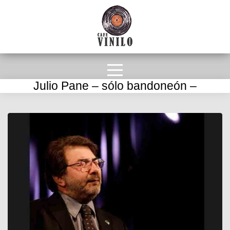
Julio Pane – sólo bandoneón –