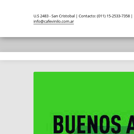
U.S 2483 - San Cristobal | Contacto: (011) 15-2533-7358 |
info@cafevinilo.com.ar