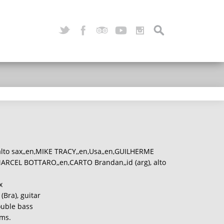
lto sax,,en,MIKE TRACY,,en,Usa,,en,GUILHERME
MARCEL BOTTARO,,en,CARTO Brandan,,id (arg), alto
x
Bra), guitar
uble bass
ms.