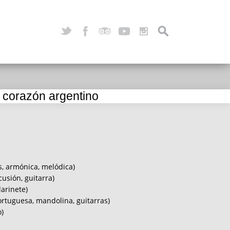
 corazón argentino
s, armónica, melódica)
cusión, guitarra)
arinete)
ortuguesa, mandolina, guitarras)
)