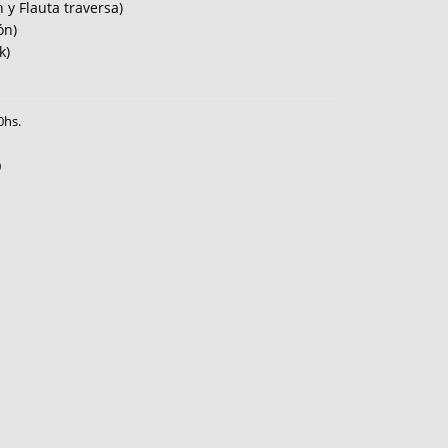
 y Flauta traversa)
ón)
k)
0hs.
0