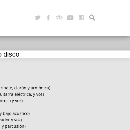
 disco
rinete, clarón y armónica)
itarra eléctrica, y voz)
onroco y voz)
 y bajo acústico)
zador y voz)
 y percusión)