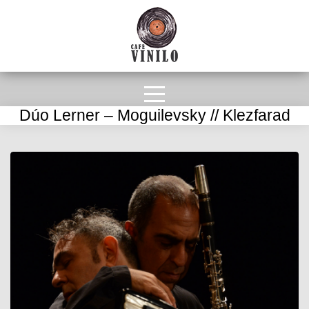
Dúo Lerner – Moguilevsky // Klezfarad