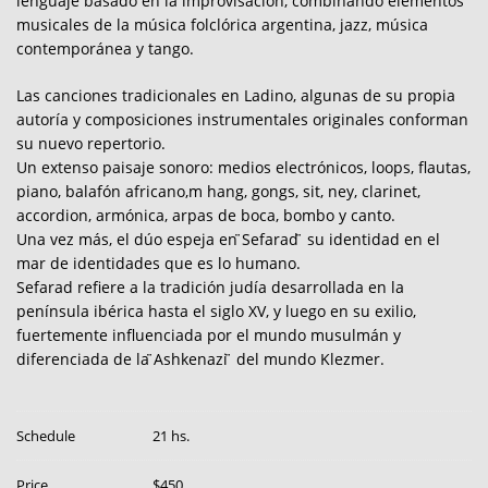
lenguaje basado en la improvisación, combinando elementos
musicales de la música folclórica argentina, jazz, música
contemporánea y tango.
Las canciones tradicionales en Ladino, algunas de su propia
autoría y composiciones instrumentales originales conforman
su nuevo repertorio.
Un extenso paisaje sonoro: medios electrónicos, loops, flautas,
piano, balafón africano,m hang, gongs, sit, ney, clarinet,
accordion, armónica, arpas de boca, bombo y canto.
Una vez más, el dúo espeja en ̈Sefarad ̈ su identidad en el
mar de identidades que es lo humano.
Sefarad refiere a la tradición judía desarrollada en la
península ibérica hasta el siglo XV, y luego en su exilio,
fuertemente influenciada por el mundo musulmán y
diferenciada de la ̈Ashkenazi ̈ del mundo Klezmer.
Schedule
21 hs.
Price
$450