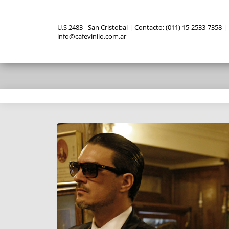
U.S 2483 - San Cristobal | Contacto: (011) 15-2533-7358 |
info@cafevinilo.com.ar