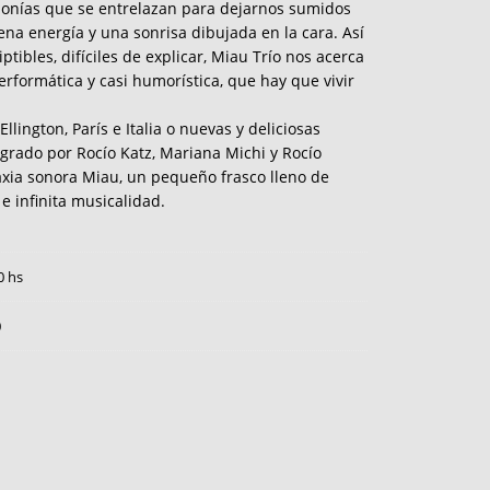
monías que se entrelazan para dejarnos sumidos
a energía y una sonrisa dibujada en la cara. Así
ptibles, difíciles de explicar, Miau Trío nos acerca
erformática y casi humorística, que hay que vivir
llington, París e Italia o nuevas y deliciosas
egrado por Rocío Katz, Mariana Michi y Rocío
axia sonora Miau, un pequeño frasco lleno de
 infinita musicalidad.
0 hs
0