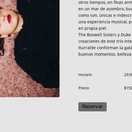
otros tiempos, en finas ar
en un mar de asombro, buen
como son, únicas e indescri
una experiencia musical, p
en propia piel.
The Boswell Sisters y Duke E
creaciones de este trío int
Iturralde conforman la gal
buenos momentos, belleza e
Horario
23:5
Precio
$15
Reservar