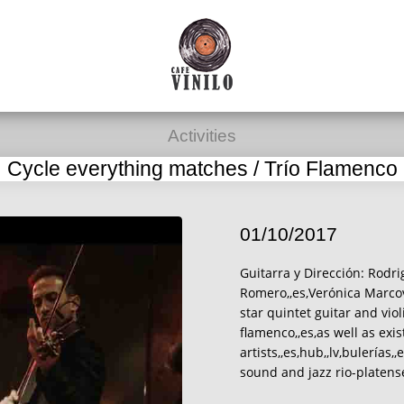
Activities
Cycle everything matches / Trío Flamenco
01/10/2017
Guitarra y Dirección: Rodri
Romero,,es,Verónica Marco
star quintet guitar and vio
flamenco,,es,as well as ex
artists,,es,hub,,lv,bulerías
sound and jazz rio-platense