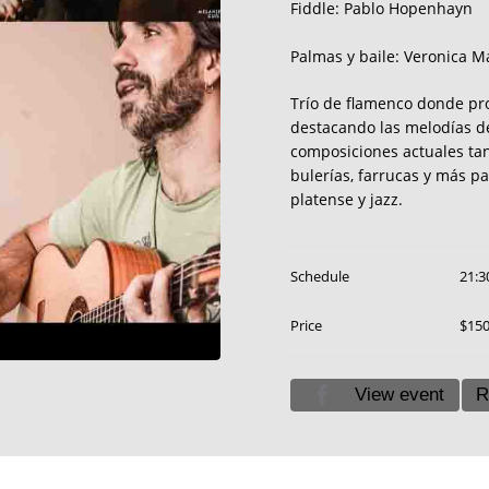
Fiddle: Pablo Hopenhayn
Palmas y baile: Veronica M
Trío de flamenco donde prot
destacando las melodías de
composiciones actuales tan
bulerías, farrucas y más p
platense y jazz.
Schedule
21:3
Price
$15
View event
R