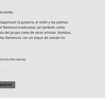
arcovsky
agonizan la guitarra, el violín y las palmas
l flamenco tradicional, así también como
to del grupo como de otros artistas. Rumbas,
alos flamencos con un toque de sonido rio-
0 hs (In the rest,es)
0
eserve