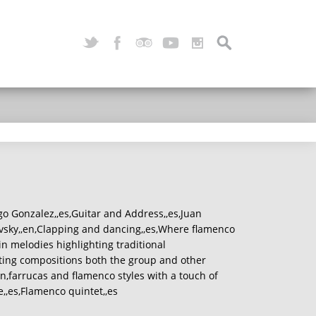
go Gonzalez,,es,Guitar and Address,,es,Juan
vsky,,en,Clapping and dancing,,es,Where flamenco
lin melodies highlighting traditional
isting compositions both the group and other
,,en,farrucas and flamenco styles with a touch of
,,es,Flamenco quintet,,es