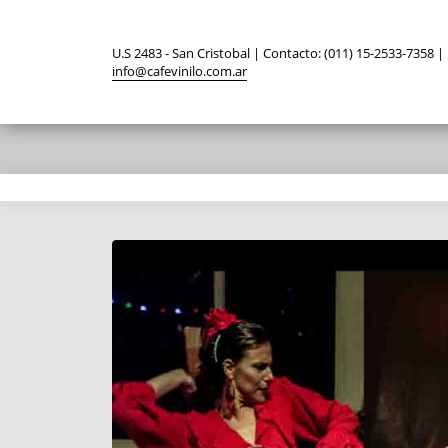
U.S 2483 - San Cristobal | Contacto: (011) 15-2533-7358 |
info@cafevinilo.com.ar