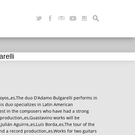
relli
Hoyos,,es,The duo D'Adamo Bulgarelli performs in
This duo specializes in Latin American
erest in the composers who have had a strong
r production,,es,Guastavino works will be
t,Julián Aguirre,,es,Luis Borda,,es,The tour of the
nd a record production,,es,Works for two guitars