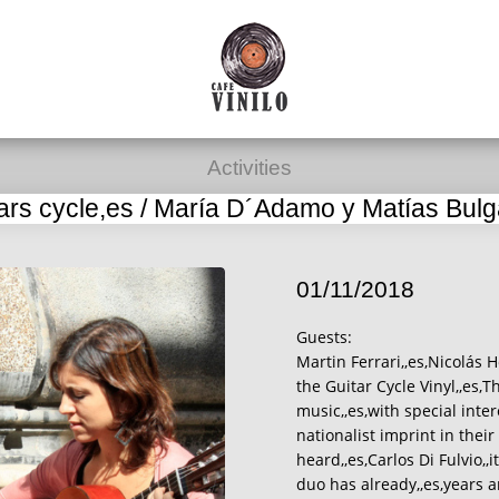
Activities
ars cycle,es / María D´Adamo y Matías Bulga
01/11/2018
Guests:
Martin Ferrari,,es,Nicolás 
the Guitar Cycle Vinyl,,es,
music,,es,with special int
nationalist imprint in thei
heard,,es,Carlos Di Fulvio,,i
duo has already,,es,years a