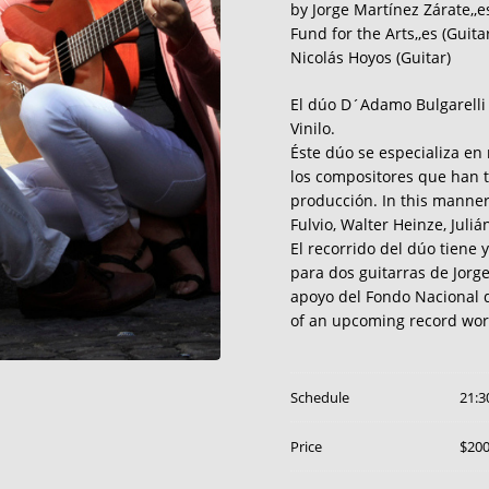
by Jorge Martínez Zárate,,e
Fund for the Arts,,es (Guita
Nicolás Hoyos (Guitar)
El dúo D´Adamo Bulgarelli 
Vinilo.
Éste dúo se especializa en
los compositores que han t
producción. In this manner
Fulvio, Walter Heinze, Juliá
El recorrido del dúo tiene
para dos guitarras de Jorge
apoyo del Fondo Nacional de
of an upcoming record work
Schedule
21:3
Price
$20