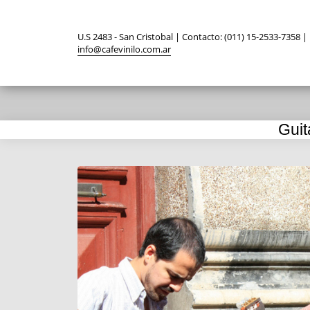
U.S 2483 - San Cristobal | Contacto: (011) 15-2533-7358 |
info@cafevinilo.com.ar
Guit