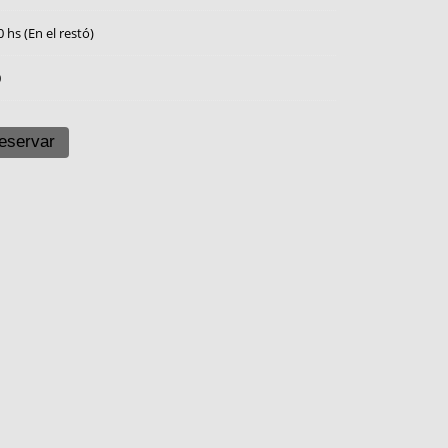
0 hs (En el restó)
0
eservar