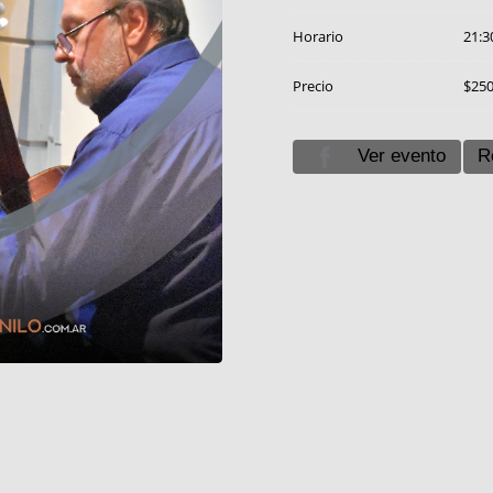
Horario
21:3
Precio
$25
Ver evento
R