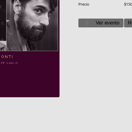
Precio
$15
Ver evento
R