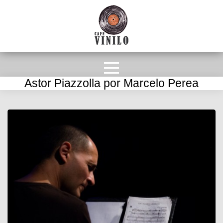
Astor Piazzolla por Marcelo Perea