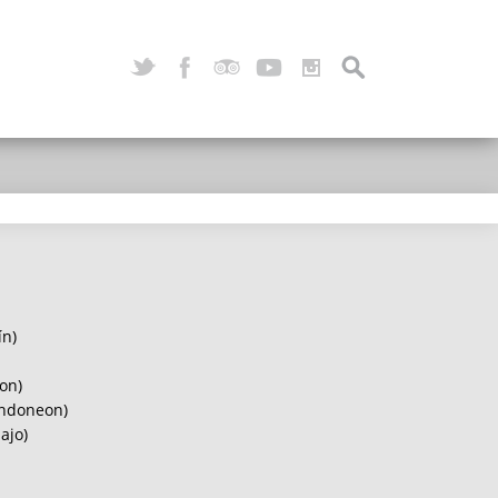
ín)
on)
andoneon)
ajo)