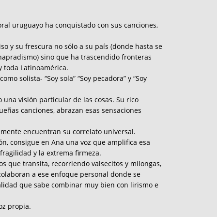
itoral uruguayo ha conquistado con sus canciones,
o y su frescura no sólo a su país (donde hasta se
napradismo) sino que ha trascendido fronteras
y toda Latinoamérica.
 como solista- “Soy sola” “Soy pecadora” y “Soy
una visión particular de las cosas. Su rico
queñas canciones, abrazan esas sensaciones
mente encuentran su correlato universal.
ón, consigue en Ana una voz que amplifica esa
fragilidad y la extrema firmeza.
os que transita, recorriendo valsecitos y milongas,
 colaboran a ese enfoque personal donde se
alidad que sabe combinar muy bien con lirismo e
oz propia.