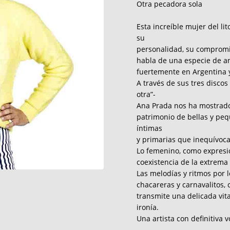
Otra pecadora sola
Esta increíble mujer del l
su
personalidad, su compromis
habla de una especie de a
fuertemente en Argentina 
A través de sus tres discos
otra”-
Ana Prada nos ha mostrado 
patrimonio de bellas y pe
íntimas
y primarias que inequívoca
Lo femenino, como expresi
coexistencia de la extrema 
Las melodías y ritmos por l
chacareras y carnavalitos,
transmite una delicada vit
ironía.
Una artista con definitiva v