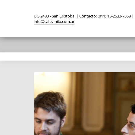
U.S 2483 - San Cristobal | Contacto: (011) 15-2533-7358 |
info@cafevinilo.com.ar