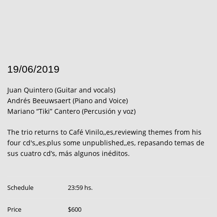
19/06/2019
Juan Quintero (Guitar and vocals)
Andrés Beeuwsaert (Piano and Voice)
Mariano “Tiki” Cantero (Percusión y voz)
The trio returns to Café Vinilo,,es,reviewing themes from his
four cd's,,es,plus some unpublished,,es, repasando temas de
sus cuatro cd’s, más algunos inéditos.
Schedule
23:59 hs.
Price
$600