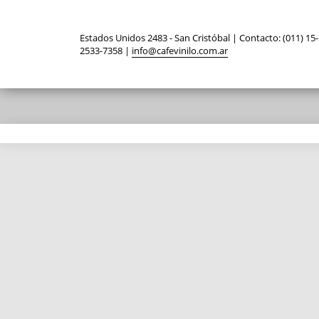
Estados Unidos 2483 - San Cristóbal | Contacto: (011) 15-
2533-7358 |
info@cafevinilo.com.ar